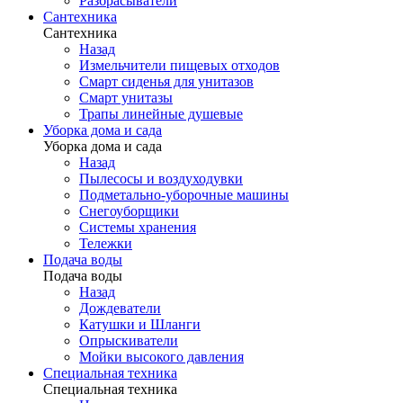
Разбрасыватели
Сантехника
Сантехника
Назад
Измельчители пищевых отходов
Смарт сиденья для унитазов
Смарт унитазы
Трапы линейные душевые
Уборка дома и сада
Уборка дома и сада
Назад
Пылесосы и воздуходувки
Подметально-уборочные машины
Снегоуборщики
Системы хранения
Тележки
Подача воды
Подача воды
Назад
Дождеватели
Катушки и Шланги
Опрыскиватели
Мойки высокого давления
Специальная техника
Специальная техника