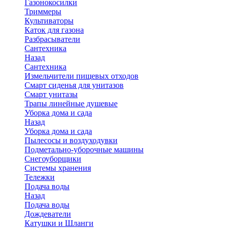
Газонокосилки
Триммеры
Культиваторы
Каток для газона
Разбрасыватели
Сантехника
Назад
Сантехника
Измельчители пищевых отходов
Смарт сиденья для унитазов
Смарт унитазы
Трапы линейные душевые
Уборка дома и сада
Назад
Уборка дома и сада
Пылесосы и воздуходувки
Подметально-уборочные машины
Снегоуборщики
Системы хранения
Тележки
Подача воды
Назад
Подача воды
Дождеватели
Катушки и Шланги