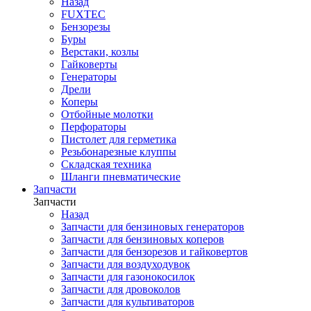
Назад
FUXTEC
Бензорезы
Буры
Верстаки, козлы
Гайковерты
Генераторы
Дрели
Коперы
Отбойные молотки
Перфораторы
Пистолет для герметика
Резьбонарезные клуппы
Складская техника
Шланги пневматические
Запчасти
Запчасти
Назад
Запчасти для бензиновых генераторов
Запчасти для бензиновых коперов
Запчасти для бензорезов и гайковертов
Запчасти для воздуходувок
Запчасти для газонокосилок
Запчасти для дровоколов
Запчасти для культиваторов