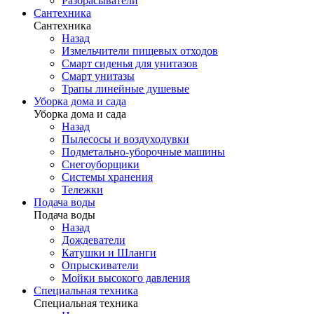
Разбрасыватели
Сантехника
Сантехника
Назад
Измельчители пищевых отходов
Смарт сиденья для унитазов
Смарт унитазы
Трапы линейные душевые
Уборка дома и сада
Уборка дома и сада
Назад
Пылесосы и воздуходувки
Подметально-уборочные машины
Снегоуборщики
Системы хранения
Тележки
Подача воды
Подача воды
Назад
Дождеватели
Катушки и Шланги
Опрыскиватели
Мойки высокого давления
Специальная техника
Специальная техника