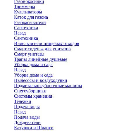
Газонокосилки
Триммеры
Культиваторы
Каток для газона
Разбрасыватели
Сантехника
Назад
Сантехника
Измельчители пищевых отходов
Смарт сиденья для унитазов
Смарт унитазы
Трапы линейные душевые
Уборка дома и сада
Назад
Уборка дома и сада
Пылесосы и воздуходувки
Подметально-уборочные машины
Снегоуборщики
Системы хранения
Тележки
Подача воды
Назад
Подача воды
Дождеватели
Катушки и Шланги