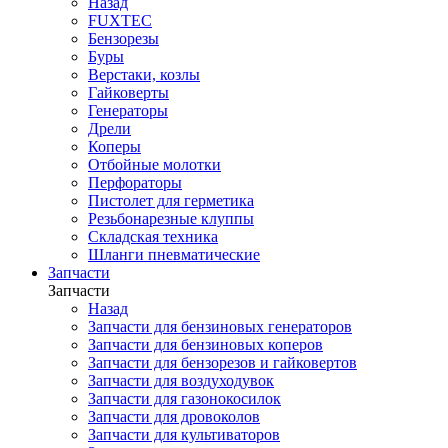
Назад
FUXTEC
Бензорезы
Буры
Верстаки, козлы
Гайковерты
Генераторы
Дрели
Коперы
Отбойные молотки
Перфораторы
Пистолет для герметика
Резьбонарезные клуппы
Складская техника
Шланги пневматические
Запчасти
Запчасти
Назад
Запчасти для бензиновых генераторов
Запчасти для бензиновых коперов
Запчасти для бензорезов и гайковертов
Запчасти для воздуходувок
Запчасти для газонокосилок
Запчасти для дровоколов
Запчасти для культиваторов