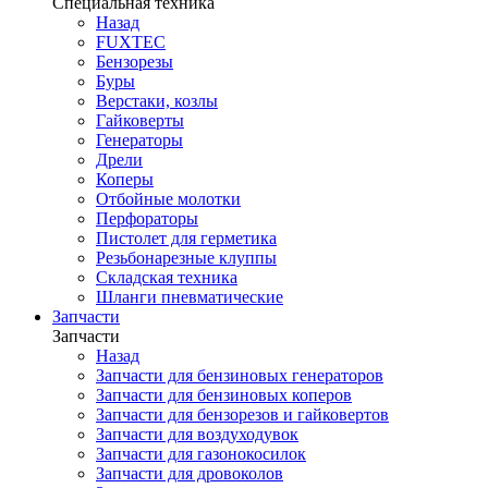
Специальная техника
Назад
FUXTEC
Бензорезы
Буры
Верстаки, козлы
Гайковерты
Генераторы
Дрели
Коперы
Отбойные молотки
Перфораторы
Пистолет для герметика
Резьбонарезные клуппы
Складская техника
Шланги пневматические
Запчасти
Запчасти
Назад
Запчасти для бензиновых генераторов
Запчасти для бензиновых коперов
Запчасти для бензорезов и гайковертов
Запчасти для воздуходувок
Запчасти для газонокосилок
Запчасти для дровоколов