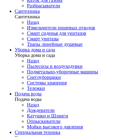
Каток для газона
Разбрасыватели
Сантехника
Сантехника
Назад
Измельчители пищевых отходов
Смарт сиденья для унитазов
Смарт унитазы
Трапы линейные душевые
Уборка дома и сада
Уборка дома и сада
Назад
Пылесосы и воздуходувки
Подметально-уборочные машины
Снегоуборщики
Системы хранения
Тележки
Подача воды
Подача воды
Назад
Дождеватели
Катушки и Шланги
Опрыскиватели
Мойки высокого давления
Специальная техника