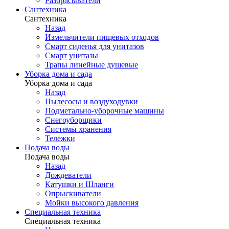
Разбрасыватели
Сантехника
Сантехника
Назад
Измельчители пищевых отходов
Смарт сиденья для унитазов
Смарт унитазы
Трапы линейные душевые
Уборка дома и сада
Уборка дома и сада
Назад
Пылесосы и воздуходувки
Подметально-уборочные машины
Снегоуборщики
Системы хранения
Тележки
Подача воды
Подача воды
Назад
Дождеватели
Катушки и Шланги
Опрыскиватели
Мойки высокого давления
Специальная техника
Специальная техника