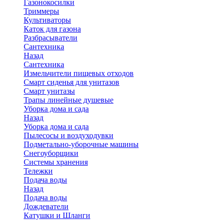
Газонокосилки
Триммеры
Культиваторы
Каток для газона
Разбрасыватели
Сантехника
Назад
Сантехника
Измельчители пищевых отходов
Смарт сиденья для унитазов
Смарт унитазы
Трапы линейные душевые
Уборка дома и сада
Назад
Уборка дома и сада
Пылесосы и воздуходувки
Подметально-уборочные машины
Снегоуборщики
Системы хранения
Тележки
Подача воды
Назад
Подача воды
Дождеватели
Катушки и Шланги