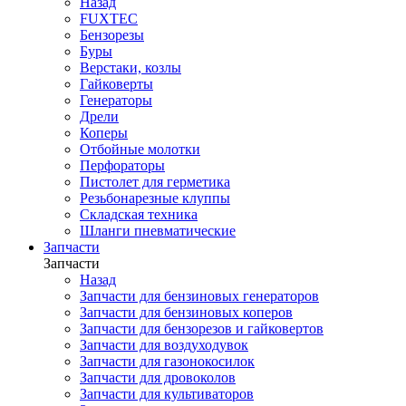
Назад
FUXTEC
Бензорезы
Буры
Верстаки, козлы
Гайковерты
Генераторы
Дрели
Коперы
Отбойные молотки
Перфораторы
Пистолет для герметика
Резьбонарезные клуппы
Складская техника
Шланги пневматические
Запчасти
Запчасти
Назад
Запчасти для бензиновых генераторов
Запчасти для бензиновых коперов
Запчасти для бензорезов и гайковертов
Запчасти для воздуходувок
Запчасти для газонокосилок
Запчасти для дровоколов
Запчасти для культиваторов