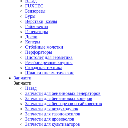
Назад
FUXTEC
Бензорезы
Буры
Верстаки, козлы
Гайковерты
Генераторы
Дрели
Коперы
Отбойные молотки
Перфораторы
Пистолет для герметика
Резьбонарезные клуппы
Складская техника
Шланги пневматические
Запчасти
Запчасти
Назад
Запчасти для бензиновых генераторов
Запчасти для бензиновых коперов
Запчасти для бензорезов и гайковертов
Запчасти для воздуходувок
Запчасти для газонокосилок
Запчасти для дровоколов
Запчасти для культиваторов