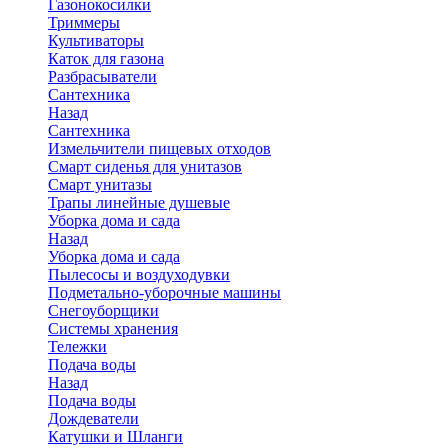
Газонокосилки
Триммеры
Культиваторы
Каток для газона
Разбрасыватели
Сантехника
Назад
Сантехника
Измельчители пищевых отходов
Смарт сиденья для унитазов
Смарт унитазы
Трапы линейные душевые
Уборка дома и сада
Назад
Уборка дома и сада
Пылесосы и воздуходувки
Подметально-уборочные машины
Снегоуборщики
Системы хранения
Тележки
Подача воды
Назад
Подача воды
Дождеватели
Катушки и Шланги