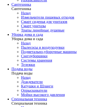
Разбрасыватели
Сантехника
Сантехника
Назад
Измельчители пищевых отходов
Смарт сиденья для унитазов
Смарт унитазы
Трапы линейные душевые
Уборка дома и сада
Уборка дома и сада
Назад
Пылесосы и воздуходувки
Подметально-уборочные машины
Снегоуборщики
Системы хранения
Тележки
Подача воды
Подача воды
Назад
Дождеватели
Катушки и Шланги
Опрыскиватели
Мойки высокого давления
Специальная техника
Специальная техника