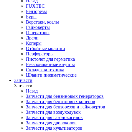
Назад
FUXTEC
Бензорезы
Буры
Верстаки, козлы
Гайковерты
Генераторы
Дрели
Коперы
Отбойные молотки
Перфораторы
Пистолет для герметика
Резьбонарезные клуппы
Складская техника
Шланги пневматические
Запчасти
Запчасти
Назад
Запчасти для бензиновых генераторов
Запчасти для бензиновых коперов
Запчасти для бензорезов и гайковертов
Запчасти для воздуходувок
Запчасти для газонокосилок
Запчасти для дровоколов
Запчасти для культиваторов