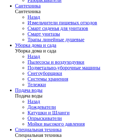
Разбрасыватели
Сантехника
Сантехника
Назад
Измельчители пищевых отходов
Смарт сиденья для унитазов
Смарт унитазы
Трапы линейные душевые
Уборка дома и сада
Уборка дома и сада
Назад
Пылесосы и воздуходувки
Подметально-уборочные машины
Снегоуборщики
Системы хранения
Тележки
Подача воды
Подача воды
Назад
Дождеватели
Катушки и Шланги
Опрыскиватели
Мойки высокого давления
Специальная техника
Специальная техника