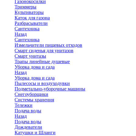
Газонокосилки
Триммеры
Культиваторы
Каток для газона
Разбрасыватели
Сантехника
Назад
Сантехника
Измельчители пищевых отходов
Смарт сиденья для унитазов
Смарт унитазы
Трапы линейные душевые
Уборка дома и сада
Назад
Уборка дома и сада
Пылесосы и воздуходувки
Подметально-уборочные машины
Снегоуборщики
Системы хранения
Тележки
Подача воды
Назад
Подача воды
Дождеватели
Катушки и Шланги