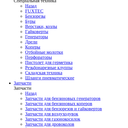
Специальная техника
Назад
FUXTEC
Бензорезы
Буры
Верстаки, козлы
Гайковерты
Генераторы
Дрели
Коперы
Отбойные молотки
Перфораторы
Пистолет для герметика
Резьбонарезные клуппы
Складская техника
Шланги пневматические
Запчасти
Запчасти
Назад
Запчасти для бензиновых генераторов
Запчасти для бензиновых коперов
Запчасти для бензорезов и гайковертов
Запчасти для воздуходувок
Запчасти для газонокосилок
Запчасти для дровоколов