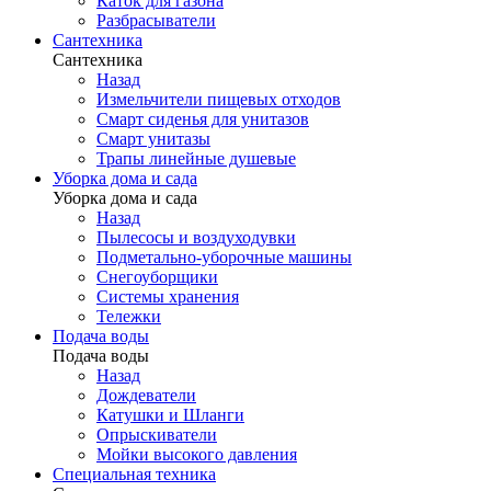
Каток для газона
Разбрасыватели
Сантехника
Сантехника
Назад
Измельчители пищевых отходов
Смарт сиденья для унитазов
Смарт унитазы
Трапы линейные душевые
Уборка дома и сада
Уборка дома и сада
Назад
Пылесосы и воздуходувки
Подметально-уборочные машины
Снегоуборщики
Системы хранения
Тележки
Подача воды
Подача воды
Назад
Дождеватели
Катушки и Шланги
Опрыскиватели
Мойки высокого давления
Специальная техника